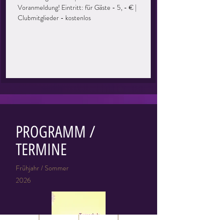
Voranmeldung! Eintritt: für Gäste - 5, - € |
Clubmitglieder - kostenlos
PROGRAMM /
TERMINE
Frühjahr / Sommer
2026