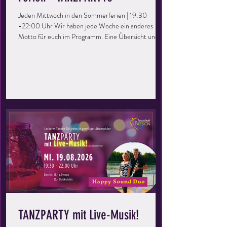
Jeden Mittwoch in den Sommerferien | 19:30
-22:00 Uhr Wir haben jede Woche ein anderes
Motto für euch im Programm. Eine Übersicht und
Details gibt es unter EVENTS. Dieser Abend richtet
sich an alle, die gerne mal wieder eine Runde übers
Parkett drehen möchten. Ihr könnt eure Kenntnisse
auffrischen, vertiefen und einfach eine tolle Zeit
haben. Perfekt für Singles oder Paare, ihr müsst kein
Mitglied der Tanzschule sein – bringt einfach eure
Freunde mit und los geht’s! Keine Vor
TANZPARTY mit Live-Musik!