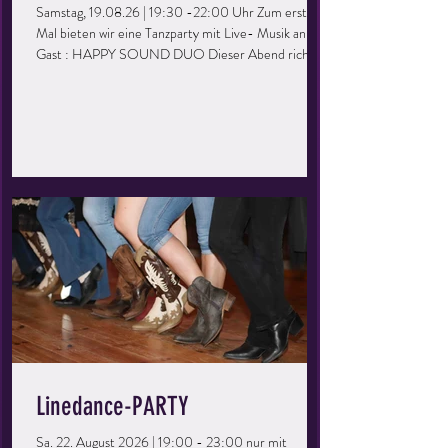
Samstag, 19.08.26 | 19:30 -22:00 Uhr Zum ersten
Mal bieten wir eine Tanzparty mit Live- Musik an. Zu
Gast : HAPPY SOUND DUO Dieser Abend richtet
sich an alle, die gerne mal wieder eine Runde übers
Parkett drehen möchten. Ihr könnt eure Kenntnisse
auffrischen, vertiefen und einfach eine tolle Zeit
haben. Perfekt für Singles oder Paare, ihr müsst kein
Mitglied der Tanzschule sein – bringt einfach eure
Freunde mit und los geht’s! Keine Vorkenntnisse
erforderlich – einfach kommen
Linedance-PARTY
Sa. 22. August 2026 | 19:00 - 23:00 nur mit