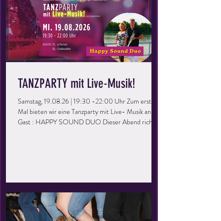
TANZPARTY mit Live-Musik!
Samstag, 19.08.26 | 19:30 -22:00 Uhr Zum ersten
Mal bieten wir eine Tanzparty mit Live- Musik an. Zu
Gast : HAPPY SOUND DUO Dieser Abend richtet
sich an alle, die gerne mal wieder eine Runde übers
Parkett drehen möchten. Ihr könnt eure Kenntnisse
auffrischen, vertiefen und einfach eine tolle Zeit
haben. Perfekt für Singles oder Paare, ihr müsst kein
Mitglied der Tanzschule sein – bringt einfach eure
Freunde mit und los geht’s! Keine Vorkenntnisse
erforderlich – einfach kommen