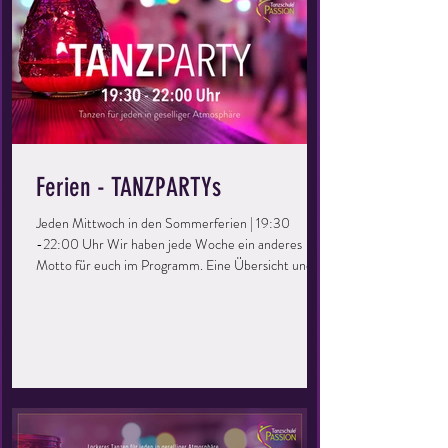
Ferien - TANZPARTYs
Jeden Mittwoch in den Sommerferien | 19:30
-22:00 Uhr Wir haben jede Woche ein anderes
Motto für euch im Programm. Eine Übersicht und
Details gibt es unter EVENTS. Dieser Abend richtet
sich an alle, die gerne mal wieder eine Runde übers
Parkett drehen möchten. Ihr könnt eure Kenntnisse
auffrischen, vertiefen und einfach eine tolle Zeit
haben. Perfekt für Singles oder Paare, ihr müsst kein
Mitglied der Tanzschule sein – bringt einfach eure
Freunde mit und los geht’s! Keine Vor