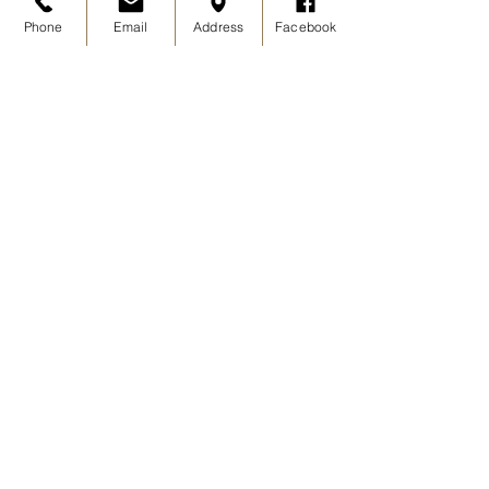
Phone
Email
Address
Facebook
Download
FITNESSPLAN
Frühljahr / Sommer 2026