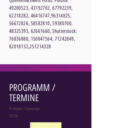
Quellennachweis Fotos: Fotolia
49200523
,
43192702
,
67792239
,
62218282
,
46416747
,
96314825
,
56672826
,
58582810
,
59380700
,
48325393
,
62661660
, Shutterstock:
76836880
,
150047564
,
71242849
,
82018132
,
251214328
PROGRAMM /
TERMINE
Frühjahr / Sommer
2026