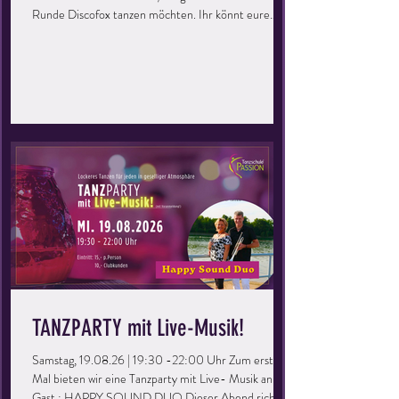
Runde Discofox tanzen möchten. Ihr könnt eure
Kenntnisse auffrischen, vertiefen und einfach eine
tolle Zeit haben. Perfekt für Singles oder Paare, ihr
müsst kein Mitglied der Tanzschule sein – bringt
einfach eure Freunde mit und los geht’s! Keine
Vorkenntnisse erforderlich – einfach kommen und
genießen! Eintritt: 5,- Euro / Person (Kunden:
kostenlos)
TANZPARTY mit Live-Musik!
Samstag, 19.08.26 | 19:30 -22:00 Uhr Zum ersten
Mal bieten wir eine Tanzparty mit Live- Musik an. Zu
Gast : HAPPY SOUND DUO Dieser Abend richtet