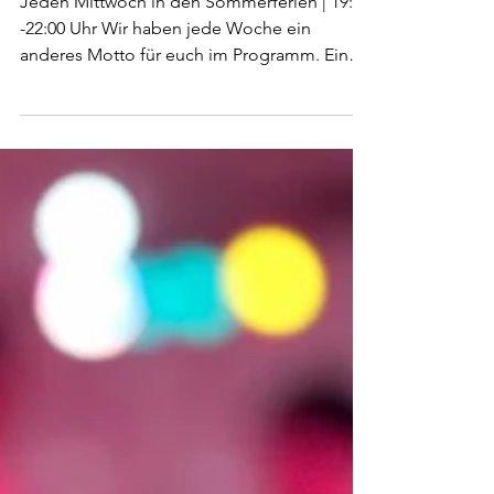
Ferien - TANZPARTYs
Jeden Mittwoch in den Sommerferien | 19:30
-22:00 Uhr Wir haben jede Woche ein
anderes Motto für euch im Programm. Eine
Übersicht und Details gibt es unter EVENTS.
Dieser Abend richtet sich an alle, die gerne
mal wieder eine Runde übers Parkett drehen
möchten. Ihr könnt eure Kenntnisse
auffrischen, vertiefen und einfach eine tolle
Zeit haben. Perfekt für Singles oder Paare, ihr
müsst kein Mitglied der Tanzschule sein –
bringt einfach eure Freunde mit und los
geht’s! Keine Vor