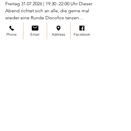
Events
Discofox - TANZPARTY
Phone
Email
Address
Facebook
Freitag 31.07.2026 | 19:30 -22:00 Uhr Dieser
Abend richtet sich an alle, die gerne mal
wieder eine Runde Discofox tanzen
möchten. Ihr könnt eure Kenntnisse
auffrischen, vertiefen und einfach eine tolle
Zeit haben. Perfekt für Singles oder Paare, ihr
müsst kein Mitglied der Tanzschule sein –
bringt einfach eure Freunde mit und los
geht’s! Keine Vorkenntnisse erforderlich –
einfach kommen und genießen! Eintritt: 5,-
Euro / Person (Kunden: kostenlos)