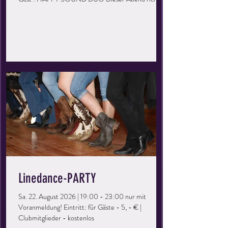
sich an alle, die gerne mal wieder eine Runde übers
Parkett drehen möchten. Ihr könnt eure Kenntnisse
auffrischen, vertiefen und einfach eine tolle Zeit
haben. Perfekt für Singles oder Paare, ihr müsst kein
Mitglied der Tanzschule sein – bringt einfach eure
Freunde mit und los geht’s! Keine Vorkenntnisse
erforderlich – einfach kommen
Linedance-PARTY
Sa. 22. August 2026 | 19:00 - 23:00 nur mit
Voranmeldung! Eintritt: für Gäste - 5, - € |
Clubmitglieder - kostenlos