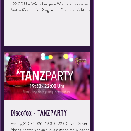
-22:00 Uhr Wir haben jede Woche ein anderes
Motto für euch im Programm. Eine Übersicht und
Details gibt es unter EVENTS. Dieser Abend richtet
sich an alle, die gerne mal wieder eine Runde übers
Parkett drehen möchten. Ihr könnt eure Kenntnisse
auffrischen, vertiefen und einfach eine tolle Zeit
haben. Perfekt für Singles oder Paare, ihr müsst kein
Mitglied der Tanzschule sein – bringt einfach eure
Freunde mit und los geht’s! Keine Vor
Discofox - TANZPARTY
Freitag 31.07.2026 | 19:30 -22:00 Uhr Dieser
Abend richtet sich an alle, die gerne mal wieder eine