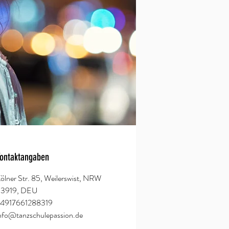
ontaktangaben
ölner Str. 85, Weilerswist, NRW
53919, DEU
+4917661288319
nfo@tanzschulepassion.de