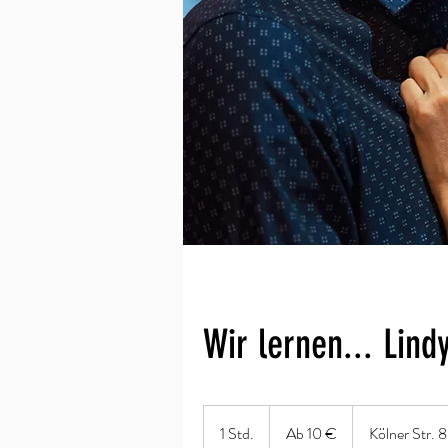
Wir lernen... Lind
Ab
10
1 Std.
1
Ab 10 €
Kölner Str. 
Euro