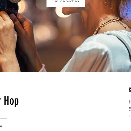
Online buchen
K
y Hop
K
i
85