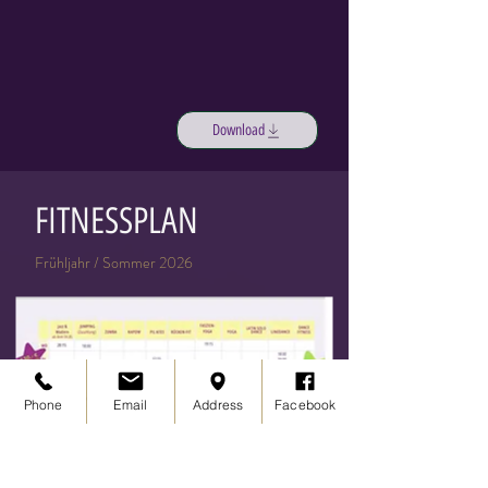
Download
FITNESSPLAN
Frühljahr / Sommer 2026
Phone
Email
Address
Facebook