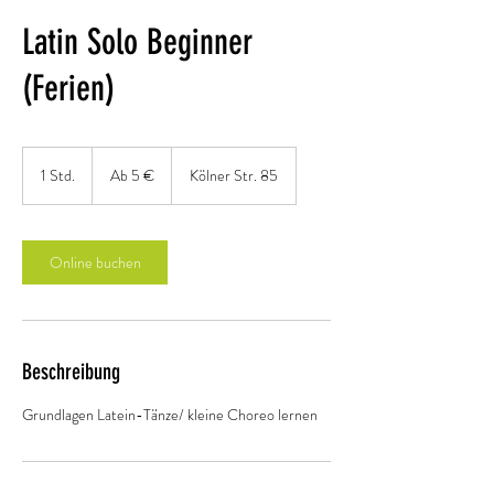
Latin Solo Beginner
(Ferien)
Ab
5
1 Std.
1
Ab 5 €
Kölner Str. 85
Euro
S
t
d
Online buchen
Beschreibung
Grundlagen Latein-Tänze/ kleine Choreo lernen