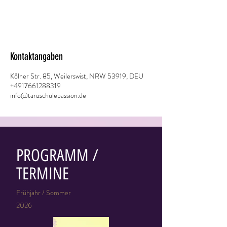
Kontaktangaben
Kölner Str. 85, Weilerswist, NRW 53919, DEU
+4917661288319
info@tanzschulepassion.de
PROGRAMM /
TERMINE
Frühjahr / Sommer
2026