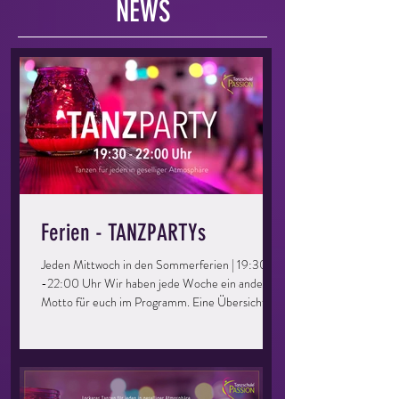
NEWS
Ferien - TANZPARTYs
Jeden Mittwoch in den Sommerferien | 19:30
-22:00 Uhr Wir haben jede Woche ein anderes
Motto für euch im Programm. Eine Übersicht
und Details gibt es unter EVENTS. Dieser Abend
richtet sich an alle, die gerne mal wieder eine
Runde übers Parkett drehen möchten. Ihr könnt
eure Kenntnisse auffrischen, vertiefen und
einfach eine tolle Zeit haben. Perfekt für Singles