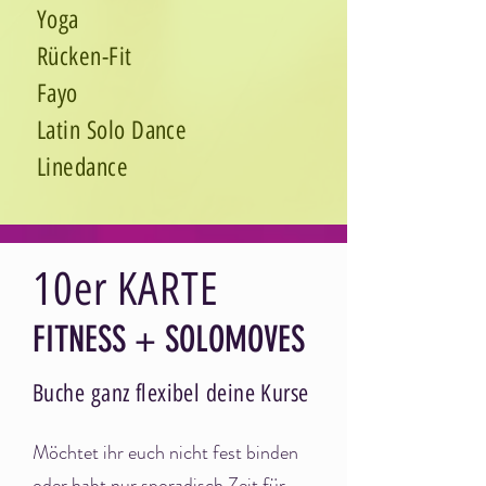
Yoga
Rücken-Fit
Fayo
Latin Solo Dance
Linedance
10er KART
E
FITNESS + SOLOMOVES
Buche ganz flexibel deine Kurse
Möchtet ihr e
uch nicht fes
t binden
oder habt nur sporadisch Zeit für