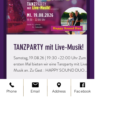
oder Paare, ihr müsst kein Mitglied der
Tanzschule sein – bringt einfach eure Freunde
mit und los geht’s! Keine Vor
TANZPARTY mit Live-Musik!
Samstag, 19.08.26 | 19:30 -22:00 Uhr Zum
ersten Mal bieten wir eine Tanzparty mit Live-
Musik an. Zu Gast : HAPPY SOUND DUO
Dieser Abend richtet sich an alle, die gerne mal
wieder eine Runde übers Parkett drehen
möchten. Ihr könnt eure Kenntnisse auffrischen,
Phone
Email
Address
Facebook
vertiefen und einfach eine tolle Zeit haben.
Perfekt für Singles oder Paare, ihr müsst kein
Mitglied der Tanzschule sein – bringt einfach
eure Freunde mit und los geht’s! Keine
Vorkenntnisse erforderlich – einfach kommen