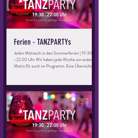
Ferien - TANZPARTYs
Jeden Mittwoch in den Sommerferien | 19:30
-22:00 Uhr Wir haben jede Woche ein anderes
Motto für euch im Programm. Eine Übersicht und
Details gibt es unter EVENTS. Dieser Abend
richtet sich an alle, die gerne mal wieder eine
Runde übers Parkett drehen möchten. Ihr könnt
eure Kenntnisse auffrischen, vertiefen und
einfach eine tolle Zeit haben. Perfekt für Singles
oder Paare, ihr müsst kein Mitglied der
Tanzschule sein – bringt einfach eure Freunde
mit und los geht’s! Keine Vor