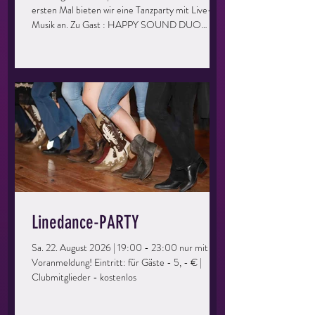
ersten Mal bieten wir eine Tanzparty mit Live-
Musik an. Zu Gast : HAPPY SOUND DUO
Dieser Abend richtet sich an alle, die gerne mal
wieder eine Runde übers Parkett drehen
möchten. Ihr könnt eure Kenntnisse auffrischen,
vertiefen und einfach eine tolle Zeit haben.
Perfekt für Singles oder Paare, ihr müsst kein
Mitglied der Tanzschule sein – bringt einfach eure
Freunde mit und los geht’s! Keine Vorkenntnisse
erforderlich – einfach kommen
Linedance-PARTY
Sa. 22. August 2026 | 19:00 - 23:00 nur mit
Voranmeldung! Eintritt: für Gäste - 5, - € |
Clubmitglieder - kostenlos