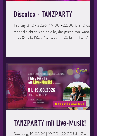
Discofox - TANZPARTY
Freitag 31.07.2026 | 19:30 -22:00 Uhr Dieser
Abend richtet sich an alle, die gerne mal wieder
eine Runde Discofox tanzen möchten. Ihr könnt
eure Kenntnisse auffrischen, vertiefen und
einfach eine tolle Zeit haben. Perfekt für Singles
oder Paare, ihr müsst kein Mitglied der
Tanzschule sein – bringt einfach eure Freunde
mit und los geht’s! Keine Vorkenntnisse
erforderlich – einfach kommen und genießen!
Eintritt: 5,- Euro / Person (Kunden: kostenlos)
TANZPARTY mit Live-Musik!
Samstag, 19.08.26 | 19:30 -22:00 Uhr Zum