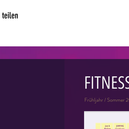
 teilen
FITNES
Frühljahr / Sommer 