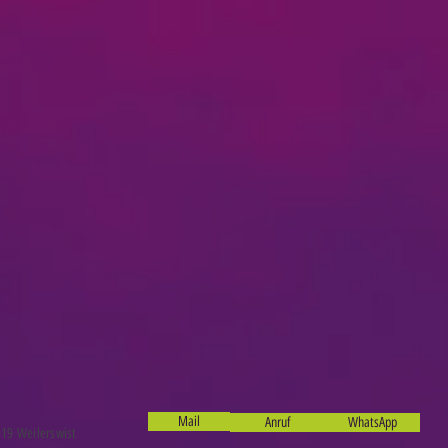
Mail
Anruf
WhatsApp
19 Weilerswist