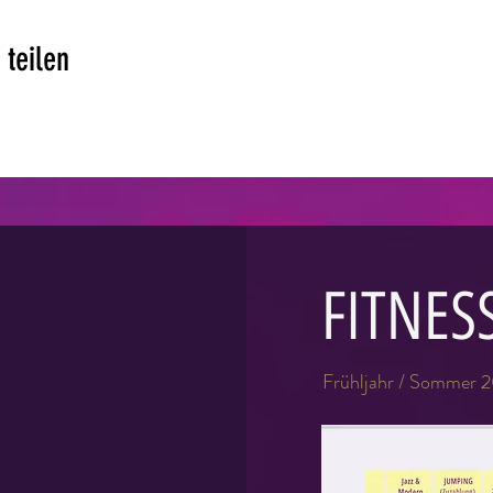
 teilen
FITNES
Frühljahr / Sommer 