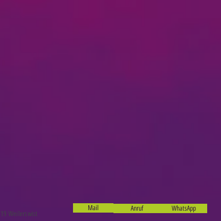
Mail
Anruf
WhatsApp
19 Weilerswist