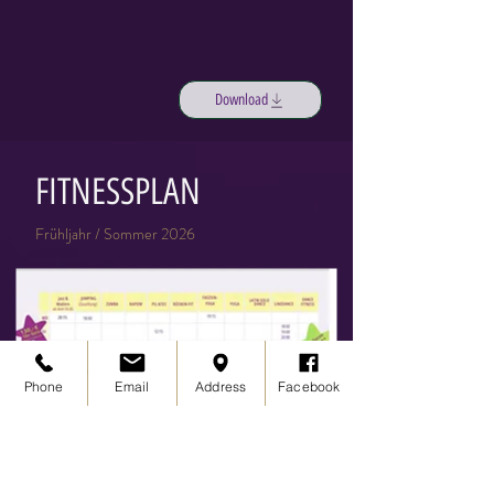
Download
FITNESSPLAN
Frühljahr / Sommer 2026
Phone
Email
Address
Facebook