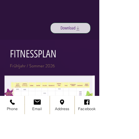
Download
FITNESSPLAN
Frühljahr / Sommer 2026
Phone
Email
Address
Facebook