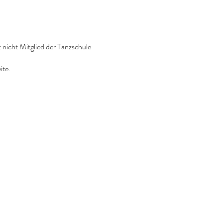
 nicht Mitglied der Tanzschule
ite.
02254 / 847 11 99