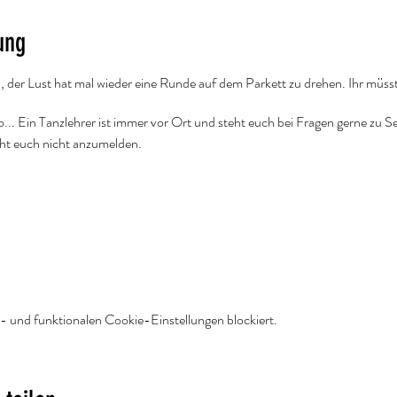
ung
n, der Lust hat mal wieder eine Runde auf dem Parkett zu drehen. Ihr müsst
. Ein Tanzlehrer ist immer vor Ort und steht euch bei Fragen gerne zu Se
cht euch nicht anzumelden.
ine E-Mail an
info@tanzschulepassion.de
oder meldet euch telefonisch: 
 und funktionalen Cookie-Einstellungen blockiert.