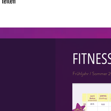
 teilen
FITNES
Frühljahr / Sommer 