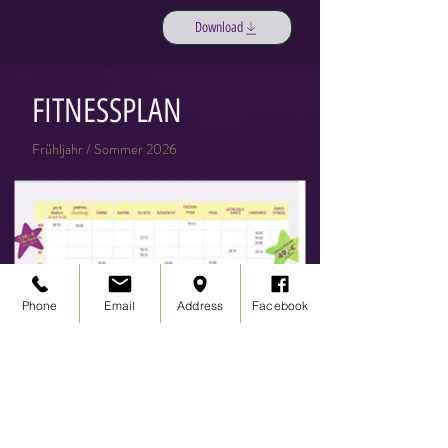
Download
FITNESSPLAN
Frühljahr / Sommer 2026
Phone
Email
Address
Facebook