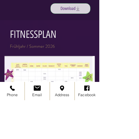
Download
FITNESSPLAN
Frühljahr / Sommer 2026
Phone
Email
Address
Facebook