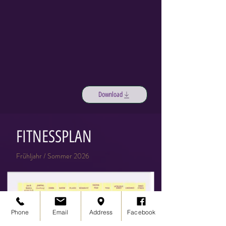
Download
FITNESSPLAN
Frühljahr / Sommer 2026
Phone
Email
Address
Facebook