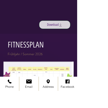
Download
FITNESSPLAN
Frühljahr / Sommer 2026
Phone
Email
Address
Facebook