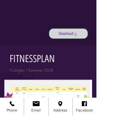
Download
FITNESSPLAN
Frühljahr / Sommer 2026
Phone
Email
Address
Facebook