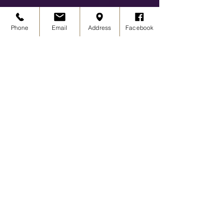
Phone
Email
Address
Facebook
KONTAKT | ANFAHRT
Tanzschule PASSION
Kölner Straße 85
53919 Weilerswist
info@tanzschulepassion.de