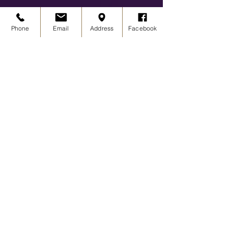
Phone
Email
Address
Facebook
KONTAKT | ANFAHRT
Tanzschule PASSION
Kölner Straße 85
53919 Weilerswist
info@tanzschulepassion.de