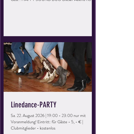
sich an alle, die gerne mal wieder eine Runde übers
Parkett drehen möchten. Ihr könnt eure Kenntnisse
auffrischen, vertiefen und einfach eine tolle Zeit
haben. Perfekt für Singles oder Paare, ihr müsst kein
Mitglied der Tanzschule sein – bringt einfach eure
Freunde mit und los geht’s! Keine Vorkenntnisse
erforderlich – einfach kommen
Linedance-PARTY
Sa. 22. August 2026 | 19:00 - 23:00 nur mit
Voranmeldung! Eintritt: für Gäste - 5, - € |
Clubmitglieder - kostenlos