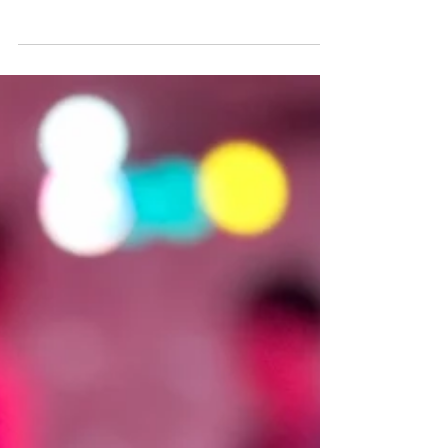
19:30 -22:00 Uhr Wir haben jede Woche
ein anderes Motto für euch im Programm.
Eine Übersicht und Details gibt es unter
EVENTS. Dieser Abend richtet sich an alle,
die gerne mal wieder eine Runde übers
Parkett drehen möchten. Ihr könnt eure
Kenntnisse auffrischen, vertiefen und
einfach eine tolle Zeit haben. Perfekt für
Singles oder Paare, ihr müsst kein Mitglied
der Tanzschule sein – bringt einfach eure
Freunde mit und los geht’s! Keine Vor