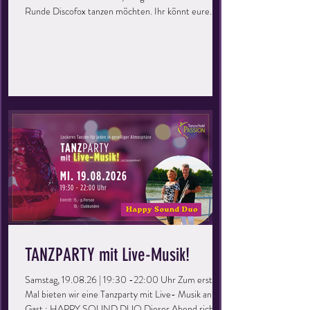
Runde Discofox tanzen möchten. Ihr könnt eure
Kenntnisse auffrischen, vertiefen und einfach eine
tolle Zeit haben. Perfekt für Singles oder Paare, ihr
müsst kein Mitglied der Tanzschule sein – bringt
einfach eure Freunde mit und los geht’s! Keine
Vorkenntnisse erforderlich – einfach kommen und
genießen! Eintritt: 5,- Euro / Person (Kunden:
kostenlos)
TANZPARTY mit Live-Musik!
Samstag, 19.08.26 | 19:30 -22:00 Uhr Zum ersten
Mal bieten wir eine Tanzparty mit Live- Musik an. Zu
Gast : HAPPY SOUND DUO Dieser Abend richtet