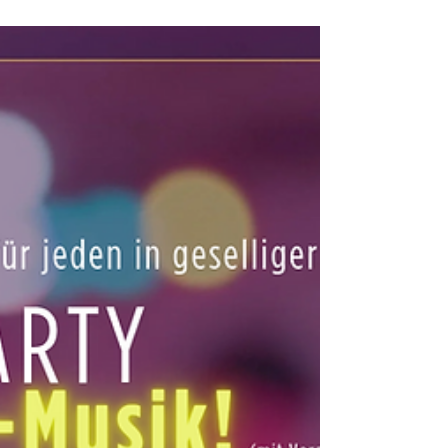
Freitag 31.07.2026 | 19:30 -22:00 Uhr
Dieser Abend richtet sich an alle, die
gerne mal wieder eine Runde Discofox
tanzen möchten. Ihr könnt eure
Kenntnisse auffrischen, vertiefen und
einfach eine tolle Zeit haben. Perfekt für
Singles oder Paare, ihr müsst kein Mitglied
der Tanzschule sein – bringt einfach eure
Freunde mit und los geht’s! Keine
Vorkenntnisse erforderlich – einfach
kommen und genießen! Eintritt: 5,- Euro /
Person (Kunden: kostenlos)