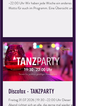
-22:00 Uhr Wir haben jede Woche ein anderes
Motto für euch im Programm. Eine Übersicht und
Details gibt es unter EVENTS. Dieser Abend richtet
sich an alle, die gerne mal wieder eine Runde übers
Parkett drehen möchten. Ihr könnt eure Kenntnisse
auffrischen, vertiefen und einfach eine tolle Zeit
haben. Perfekt für Singles oder Paare, ihr müsst kein
Mitglied der Tanzschule sein – bringt einfach eure
Freunde mit und los geht’s! Keine Vor
Discofox - TANZPARTY
Freitag 31.07.2026 | 19:30 -22:00 Uhr Dieser
Abend richtet sich an alle, die gerne mal wieder eine