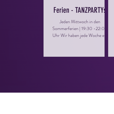
Ferien - TANZPARTYs
Jeden Mittwoch in den
Sommerferien | 19:30 -22:00
Uhr Wir haben jede Woche ein
anderes Motto für euch im
Programm. Eine Übersicht und
Details gibt es unter EVENTS.
Dieser Abend richtet sich an alle,
die gerne mal wieder eine Runde
übers Parkett drehen möchten.
Ihr könnt eure Kenntnisse
auffrischen, vertiefen und einfach
eine tolle Zeit haben. Perfekt für
Singles oder Paare, ihr müsst kein
Mitglied der Tanzschule sein –