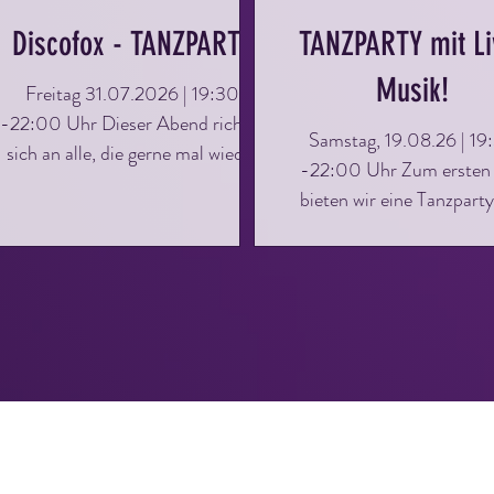
Discofox - TANZPARTY
TANZPARTY mit Li
Musik!
Freitag 31.07.2026 | 19:30
-22:00 Uhr Dieser Abend richtet
Samstag, 19.08.26 | 19
sich an alle, die gerne mal wieder
-22:00 Uhr Zum ersten
eine Runde Discofox tanzen
bieten wir eine Tanzparty
möchten. Ihr könnt eure
Live- Musik an. Zu Gas
Kenntnisse auffrischen, vertiefen
HAPPY SOUND DUO Di
und einfach eine tolle Zeit haben.
Abend richtet sich an alle
Perfekt für Singles oder Paare, ihr
gerne mal wieder eine R
müsst kein Mitglied der
übers Parkett drehen möc
Tanzschule sein – bringt einfach
Ihr könnt eure Kenntni
eure Freunde mit und los geht’s!
auffrischen, vertiefen und 
Keine Vorkenntnisse erforderlich
eine tolle Zeit haben. Perf
– einfach kommen und genießen!
Singles oder Paare, ihr müs
Eintritt: 5,- Euro / Person