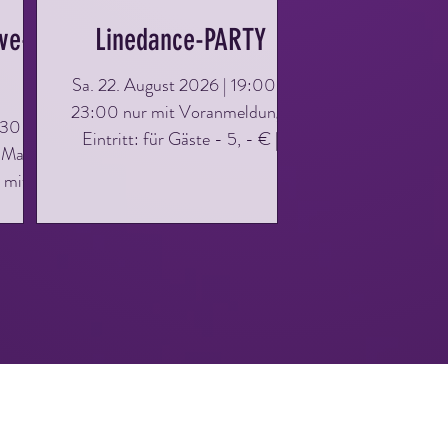
ve-
Linedance-PARTY
Sa. 22. August 2026 | 19:00 -
23:00 nur mit Voranmeldung!
:30
Eintritt: für Gäste - 5, - € |
 Mal
Clubmitglieder - kostenlos
 mit
t :
eser
, die
unde
hten.
sse
einfach
ekt für
st kein