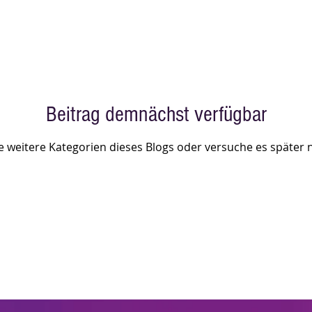
Mitglied der Tanzschule s
(Kunden: kostenlos)
bringt einfach eure Freun
und los geht’s! Keine
Vorkenntnisse erforderli
einfach kommen
Beitrag demnächst verfügbar
 weitere Kategorien dieses Blogs oder versuche es später