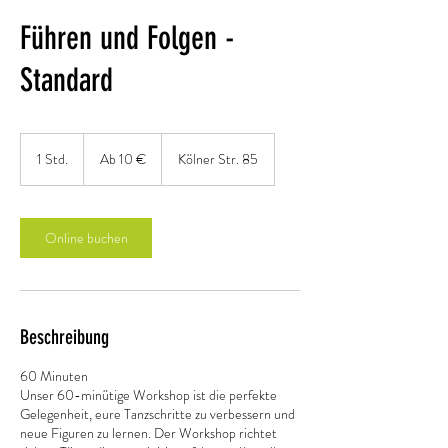
Führen und Folgen -
Standard
Ab
10
1 Std.
1
Ab 10 €
Kölner Str. 85
Euro
S
t
d
Online buchen
Beschreibung
60 Minuten
Unser 60-minütige Workshop ist die perfekte
Gelegenheit, eure Tanzschritte zu verbessern und
neue Figuren zu lernen. Der Workshop richtet