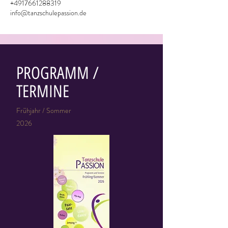
+4917661288319
info@tanzschulepassion.de
PROGRAMM /
TERMINE
Frühjahr / Sommer
2026